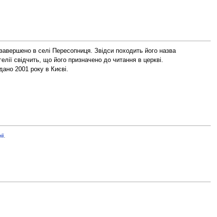
авершено в селі Пересопниця. Звідси походить його назва
елії
свідчить, що його призначено до читання в церкві.
дано 2001 року в Києві.
ії
.