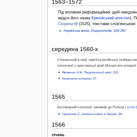
1563–1572
Під впливом реформаційних ідей невідом
звідси його назва
Крехівський апостол
). 
Скорини
(1525), текстами слов'янською
Українська мова. Енциклопедія
, 259-260
середина 1560-х
У
Казанській історії
, пам'ятці російської публіцис
стольный и преславный град Москва яко вторый 
Яковенко Н.М.
Паралельний світ
, 302
Казанская история
, 57
1565
Католицький єпіскопат закликав до Польщі
єзуїтів
Сірополко С.
Історія освіти в Україні
, 59
1566
січень