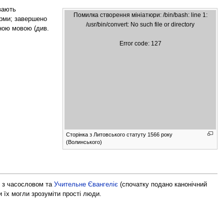
вають
Помилка створення мініатюри: /bin/bash: line 1:
орми; завершено
/usr/bin/convert: No such file or directory
ною мовою (див.
Error code: 127
Сторінка з Литовського статуту 1566 року
(Волинського)
з часословом та
Учительне Євангеліє
(спочатку подано канонічний
 їх могли зрозуміти прості люди.