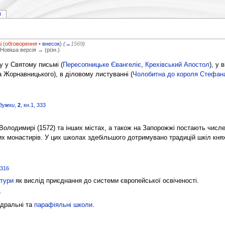
я
i
(
обговорення
•
внесок
)
(
→
1569
)
 Новіша версія → (різн.)
у у Святому письмі (
Пересопницьке Євангеліє
,
Крехівський Апостол
), у 
 Жорнавницького), в діловому листуванні (
Чолобитна до короля Стефана
 думки
,
2
, кн.1, 333
, Володимирі (1572) та інших містах, а також на Запорожжі постають числ
их монастирів. У цих школах здебільшого дотримувано традицій шкіл княж
 316
атури
як вислід приєднання до системи європейської освіченості.
5
едральні та
парафіяльні школи
.