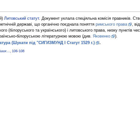
й)
Литовський статут
.
Документ уклала спеціяльна комісія правників. Ст
ноетнічній державі, що органічно поєднала поняття
римського права
, ві
ого (білоруського та українського) і литовського права, низку пунктів чес
країнсько-білоруською літературною мовою (див.
Яковенко
).
атура (Шукати під "СИГИЗМУНД I Статут 1529 г.)
.
ніших…
, 106-108