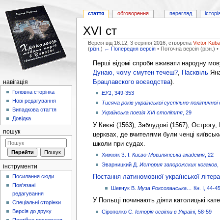
стаття
обговорення
перегляд
історі
XVI ст
Версія від 16:12, 3 серпня 2016, створена
Victor Kuba
(
різн.
)
← Попередня версія
• Поточна версія (різн.) •
Перейти до:
навігація
,
пошук
Перші відомі спроби вживати народну мов
Дунаю, чому смутен течеш?
,
Пасквіль
Яна
Брацлавского воєводства
).
навігація
Головна сторінка
ЕУ1
, 349-353
Нові редагування
Тисяча років української суспільно-політичної
Випадкова стаття
Українська поезія XVI століття
, 29
Довідка
У Києві (1563), Заблудові (1567), Острогу
пошук
церквах, де вчителями були ченці київськ
школи при судах.
Хижняк З. І.
Києво-Могилянська академія
, 22
Эварницкий Д.
История запорожских козаков
,
інструменти
Посилання сюди
Постання латиномовної української літер
Пов'язані
Шевчук В.
Муза Роксоланська…
Кн. І, 44-4
редагування
У Польщі починають діяти католицькі кат
Спеціальні сторінки
Версія до друку
Сірополко С.
Історія освіти в Україні
, 58-59