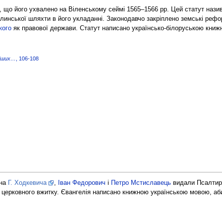
, що його ухвалено на Віленському сеймі 1565–1566 рр. Цей статут нази
линської шляхти в його укладанні. Законодавчо закріплено земські реф
кого
як правової держави. Статут написано українсько-білоруською книж
ніших…
, 106-108
ана
Г. Ходкевича
,
Іван Федорович
і
Петро Мстиславець
видали
Псалтир
до церковного вжитку. Євангелія написано книжною українською мовою, аби