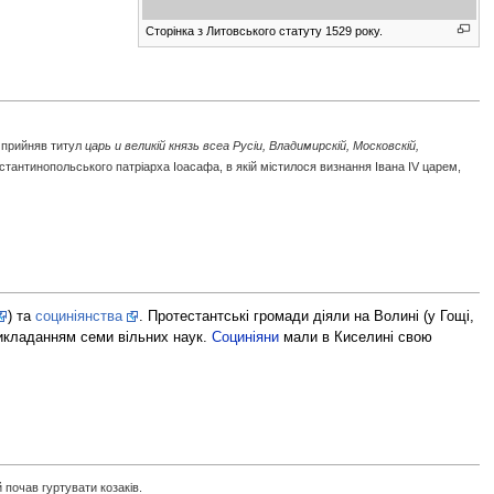
Сторінка з Литовського статуту 1529 року.
 прийняв титул
царь и великій князь всеа Русіи, Владимирскій, Московскій,
нстантинопольського патріарха Іоасафа, в якій містилося визнання Івана IV царем,
) та
социніянства
. Протестантські громади діяли на Волині (у Гощі,
викладанням семи вільних наук.
Социніяни
мали в Киселині свою
 почав гуртувати козаків.