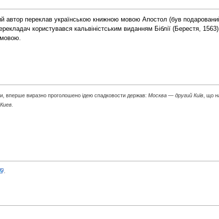
ий автор переклав українською книжною мовою
Апостол
(був подарований
Перекладач користувався кальвіністським виданням Біблії (Берестя, 1563
 мовою.
тики, вперше виразно проголошено ідею спадковости держав:
Москва — другий Київ
, що н
Киев.
.