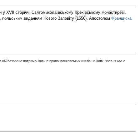
 у XVII сторіччі Святомиколаївському Крехівському монастиреві,
), польським виданням Нового Заповіту (1556),
Апостолом
Франциска
а ній базовано патримоніяльне право московських князів на Київ.
Воссия ныне