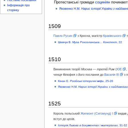
Постійне посилання
Протестанські громади
социніян
починают
Інформація про
Яковенко Н.М.
Нарис історії України з найдав
сторінку
1509
Павло Русин
з Кросна, магістр
Краківського
Шевчук В.
Муза Роксоланська… Конспект
, 22
1510
Виникнення теоріїї
Москва — третій Рим
(
ЮЕ
,
ченця Філофея з його послання до
Василія III
з 
Кінан Е.
Російські історичні міфи
, 25-26
Яковенко Н.М.
Нарис історії України з найдавніш
1525
Король польський
Жигмонт (Сигізмунд) I
видав 
вступ до цехів.
Історія Львова в документах і матеріалах
, 31-32