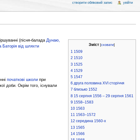
створити обліковий запис
увійти
віршуванні (пісня-балада
Дунаю,
Зміст
[
сховати
]
 Баторія від шляхти
1
1509
2
1510
3
1525
4
1529
5
1547
енні
початкові школи
при
6
друга половина XVI сторіччя
ої доби. Окрім того, існували
7
близько 1552
8
15 серпня 1556 – 29 серпня 1561
9
1558–1583
10
1563
11
1563–1572
12
середина 1560-х
13
1565
14
1566
15
1568