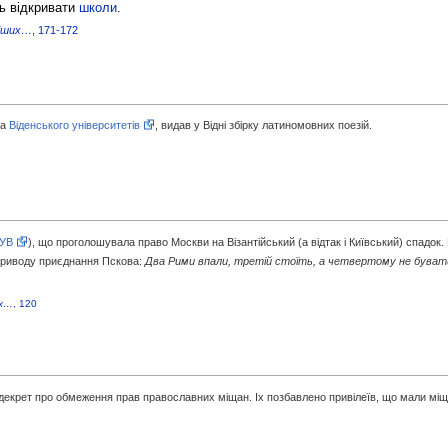
ь відкривати
школи
.
ніших…
, 171-172
та
Віденського університетів
, видав у Відні збірку латиномовних поезій.
УВ
), що проголошувала право Москви на Візантійський (а відтак і Київський) спадок.
приводу приєднання Пскова:
Два Рими впали, третій стоїть, а четвертому не буват
их…
, 120
декрет про обмеження прав православних міщан. Іх позбавлено привілеїв, що мали мі