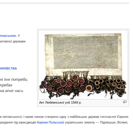
итoвськoгo
. У
eрaтивнoї дeржaви
нязівства
кі їхні потреби,
отребах
а вічні часи.
Акт Люблинської унії 1569 р.
а литовського) і таким чином створено одну з найбільших держав тогочасної Європи
редання під юрисдикцію
Корони Польської
українських земель — Підляшшя, Волині,