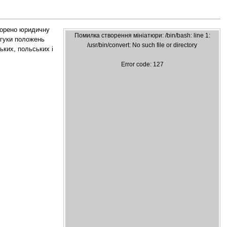
ворено юридичну
Помилка створення мініатюри: /bin/bash: line 1:
дгуки положень
/usr/bin/convert: No such file or directory
ьких, польських і
Error code: 127