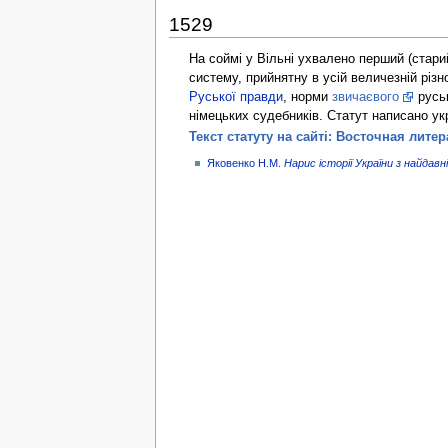
1529
На соймі у Вільні ухвалено перший (стари
систему, прийнятну в усій величезній різ
Руської правди
, норми
звичаєвого
руськ
німецьких судебників. Статут написано у
Текст статуту на сайті: Восточная литер
Яковенко Н.М.
Нарис історії України з найдав