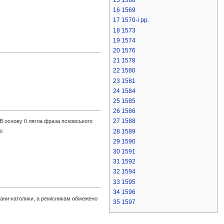
16
1569
17
1570-і pp.
18
1573
19
1574
20
1576
21
1578
22
1580
23
1581
24
1584
25
1585
26
1586
27
1588
 В основу її лягла фраза псковського
и.
28
1589
29
1590
30
1591
31
1592
32
1594
33
1595
34
1596
щани-католики, а ремісникам обмежено
35
1597