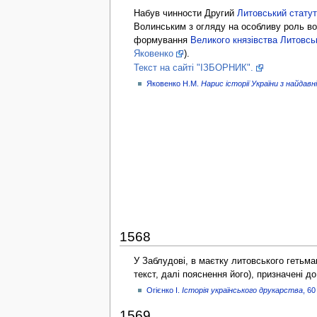
Набув чинности Другий
Литовський статут
Волинським з огляду на особливу роль во
формування
Великого князівства Литовсь
Яковенко
).
Текст на сайті "ІЗБОРНИК".
Яковенко Н.М.
Нарис історії України з найдав
1568
У Заблудові, в маєтку литовського гетьм
текст, далі пояснення його), призначені 
Огієнко І.
Історія українського друкарства
, 60
1569