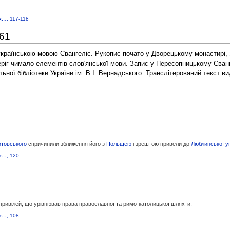
их…
, 117-118
561
раїнською мовою Євангеліє. Рукопис почато у Дворецькому монастирі, з
еріг чимало елементів слов'янської мови. Запис у
Пересопницькому Єванг
льної бібліотеки України ім. В.І. Вернадського. Транслітерований текст ви
итовського
спричинили зближення його з
Польщею
і зрештою привели до
Люблинської ун
их…
, 120
привілей, що урівнював права православної та римо-католицької шляхти.
их…
, 108