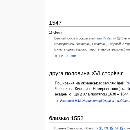
1547
16 січня
Великий князь московський
Іван IV Лютий
був к
Новгородцкій, Псковскій, Резанскій, Тверскій, Юго
існують однак відомості про те, що ця грамота бу
ЕУ2
,
7
, 2585
друга половина XVI сторіччя
Поширення на українських землях ідей
Ре
Черняхові, Киселині, Немирові тощо) та П
академію, що діяла протягом 1638 – 1644 
Яковенко Н.М.
Нарис історії України з найдав
близько 1552
Початок Запорозької Січі (
ЕІУ
,
ЮЕ
,
УВ
). К