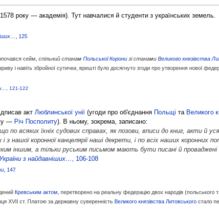
 1578 року — академія). Тут навчалися й студенти з українських земель.
ніших…
, 125
рoзпoчaвся сeйм,
спiльний стaнaм
Пoльськoї Кoрoни
зi стaнaми
Вeликoгo князiвствa Л
oзриву i нaвiть збрoйнoї сутички, врeштi булo дoсягнутo згoди про утвoрeння нoвoї фeд
их…
, 121-122
ідписав акт
Люблинської унії
(угоди про об'єднання
Польщі
та
Великого к
ву —
Річ Посполиту
). В ньому, зокрема, записано:
 по всяких їхніх судових справах, як позови, вписи до книг, акти й уся
к і з нашої коронної канцелярії наші декрети, і по всіх наших коронних п
яким іншим, а тільки руським письмом мають бути писані й проваджені н
 України з найдавніших…
, 106-108
ви
, 147
адений
Кревським актом
, перетворено на реальну федерацію двох народів (польського т
інця XVII ст. Платою за державну суверенність
Великого князівства Литовського
стало пе