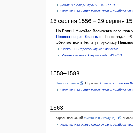
Довідник з історії України
, 110, 757-759
Яковенко Н.М.
Нарис історії України з найдавніш
15 серпня 1556 – 29 серпня 1
На Волині Михайло Василевич переклав ук
Пересопницьке Євангеліє
. Перекладач зб
Зберігається в Інституті рукопису Націона
Чепіга І. П.
Пересопницьке Євангеліє
Українська мова. Енциклопедія
, 438-439
1558–1583
Лівонська війна
. Поразки
Великого князівства Л
Яковенко Н.М.
Нарис історії України з найдавніш
1563
Король польський
Жигмонт (Сигізмунд) I
видав 
Яковенко Н.М.
Нарис історії України з найдавніш