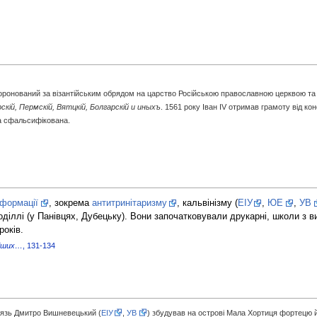
оронований за візантійським обрядом на царство Російською православною церквою та
рскій, Пермскій, Вятцкій, Болгарскій и иныхъ
. 1561 року Іван IV отримав грамоту від ко
ла сфальсифікована.
формації
, зокрема
антитринітаризму
, кальвінізму (
ЕІУ
,
ЮЕ
,
УВ
оділлі (у Панівцях, Дубецьку). Вони започатковували друкарні, школи з 
років.
ніших…
, 131-134
нязь Дмитро Вишневецький (
ЕІУ
,
УВ
) збудував на острові Мала Хортиця фортецю й