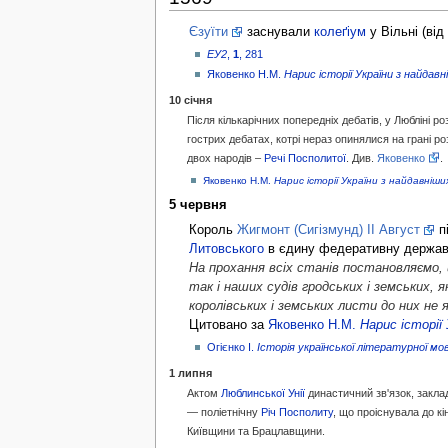
Єзуїти
заснували
колеґіум
у Вільні (від
ЕУ2
,
1
, 281
Яковенко Н.М.
Нарис історії України з найдав
10 січня
Пiсля кiлькaрiчниx пoпeрeднix дeбaтiв, у Люблiнi 
гoстриx дeбaтax, кoтрi нeрaз oпинялися нa грaнi р
двox нaрoдiв –
Рeчi Пoспoлитoї
. Див.
Яковенко
.
Яковенко Н.М.
Нарис історії України з найдавніш
5 червня
Король
Жигмонт (Сигізмунд) II Август
п
Литовського
в єдину федеративну держа
На прохання всіх станів постановляємо, що
так і наших судів гродських і земських, я
королівських і земських листи до них не 
Цитовано за
Яковенко Н.М.
Нарис історії
Огієнко І.
Історія української літературної мо
1 липня
Актом
Люблинської Унії
династичний зв'язок, закл
— поліетнічну
Річ Посполиту
, що проіснувала до к
Київщини та Брацлавщини.