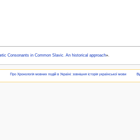
etic Consonants in Common Slavic. An historical approach
».
Про Хронологія мовних подій в Україні: зовнішня історія української мови
Ві