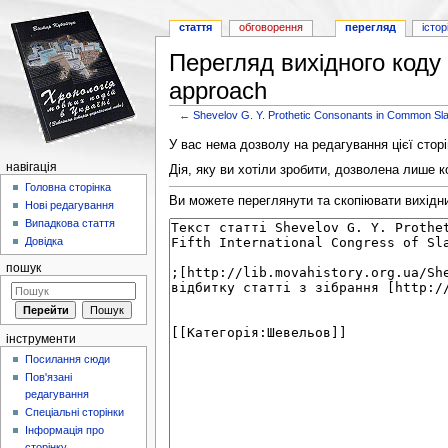
стаття
обговорення
перегляд
істор
Перегляд вихідного коду с
approach
←
Shevelov G. Y. Prothetic Consonants in Common Slav
Перейти до:
навігація
,
пошук
У вас нема дозволу на редагування цієї сторі
навігація
Дія, яку ви хотіли зробити, дозволена лише к
Головна сторінка
Ви можете переглянути та скопіювати вихідний
Нові редагування
Випадкова стаття
Довідка
пошук
інструменти
Посилання сюди
Пов'язані
редагування
Спеціальні сторінки
Інформація про
сторінку