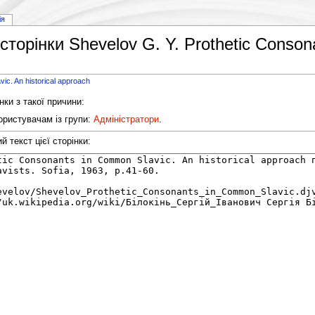
ія
торінки Shevelov G. Y. Prothetic Consona
ic. An historical approach
нки з такої причини:
ористувачам із групи:
Адміністратори
.
 текст цієї сторінки: