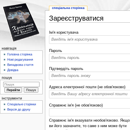
спеціальна сторінка
Зареєструватися
Перейти до:
навігація
,
пошук
Ім'я користувача
навігація
Пароль
Головна сторінка
Нові редагування
Випадкова стаття
Підтвердіть пароль
Довідка
пошук
Адреса електронної пошти (не обов'язково)
інструменти
Спеціальні сторінки
Справжнє ім'я (не обов'язково)
Версія до друку
Справжнє ім'я вказувати необов'язково. Якщо
ви його зазначите, то саме з ним може бути