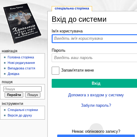
спеціальна сторінка
Вхід до системи
Перейти до:
навігація
,
пошук
Ім'я користувача
Пароль
навігація
Головна сторінка
Нові редагування
Випадкова стаття
Запам'ятати мене
Довідка
пошук
Допомога з входом у систему
інструменти
Забули пароль?
Спеціальні сторінки
Версія до друку
Немає облікового запису?