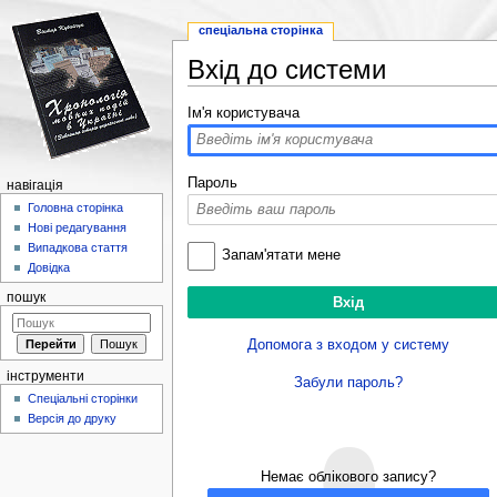
спеціальна сторінка
Вхід до системи
Перейти до:
навігація
,
пошук
Ім'я користувача
Пароль
навігація
Головна сторінка
Нові редагування
Випадкова стаття
Запам'ятати мене
Довідка
пошук
Допомога з входом у систему
інструменти
Забули пароль?
Спеціальні сторінки
Версія до друку
Немає облікового запису?