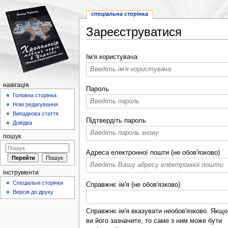
спеціальна сторінка
Зареєструватися
Перейти до:
навігація
,
пошук
Ім'я користувача
навігація
Пароль
Головна сторінка
Нові редагування
Випадкова стаття
Підтвердіть пароль
Довідка
пошук
Адреса електронної пошти (не обов'язково)
інструменти
Спеціальні сторінки
Справжнє ім'я (не обов'язково)
Версія до друку
Справжнє ім'я вказувати необов'язково. Якщо
ви його зазначите, то саме з ним може бути