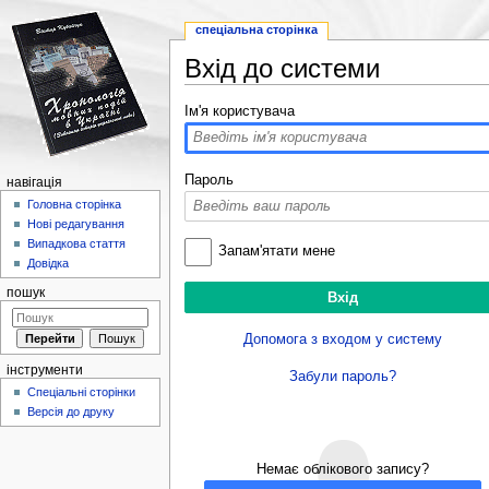
спеціальна сторінка
Вхід до системи
Перейти до:
навігація
,
пошук
Ім'я користувача
Пароль
навігація
Головна сторінка
Нові редагування
Випадкова стаття
Запам'ятати мене
Довідка
пошук
Допомога з входом у систему
інструменти
Забули пароль?
Спеціальні сторінки
Версія до друку
Немає облікового запису?