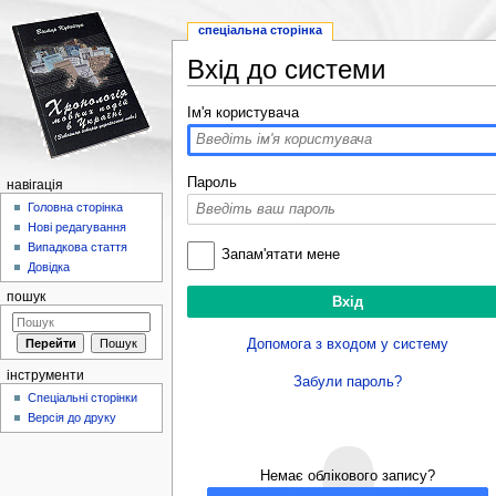
спеціальна сторінка
Вхід до системи
Перейти до:
навігація
,
пошук
Ім'я користувача
Пароль
навігація
Головна сторінка
Нові редагування
Випадкова стаття
Запам'ятати мене
Довідка
пошук
Допомога з входом у систему
інструменти
Забули пароль?
Спеціальні сторінки
Версія до друку
Немає облікового запису?