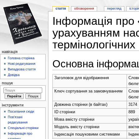
стаття
обговорення
перегляд
історі
Інформація про 
урахуванням на
термінологічних
навігація
Перейти до:
навігація
,
пошук
Головна сторінка
Основна інформа
Нові редагування
Випадкова стаття
Довідка
Заголовок для відображення
Словн
пошук
бюле
Ключ сортування за замовчуванням
Словн
бюле
Довжина сторінки (в байтах)
3174
інструменти
Посилання сюди
ID сторінки
889
Пов'язані
Мова вмісту сторінки
украї
редагування
Модель вмісту сторінки
вікіте
Спеціальні сторінки
Інформація про
Індексація пошуковими системами
Індек
сторінку