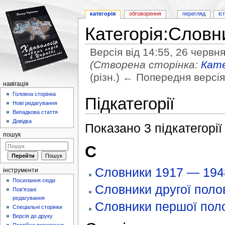
категорія
обговорення
перегляд
іс
Категорія:Словн
Версія від 14:55, 26 червн
(Створена сторінка:
Кате
(різн.) ← Попередня версія 
навігація
Перейти до:
навігація
,
пошук
Головна сторінка
Підкатегорії
Нові редагування
Випадкова стаття
Довідка
Показано 3 підкатегорії 
пошук
С
Словники 1917 — 194
інструменти
Посилання сюди
Словники другої поло
Пов'язані
редагування
Словники першої поло
Спеціальні сторінки
Версія до друку