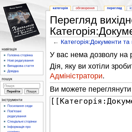
категорія
обговорення
перегляд
і
Перегляд вихідн
Категорія:Докум
←
Категорія:Документи та
Перейти до:
навігація
,
пошук
навігація
У вас нема дозволу на р
Головна сторінка
Нові редагування
Дія, яку ви хотіли зроб
Випадкова стаття
Довідка
Адміністратори
.
пошук
Ви можете переглянути т
інструменти
Посилання сюди
Пов'язані
редагування
Спеціальні сторінки
Інформація про
сторінку