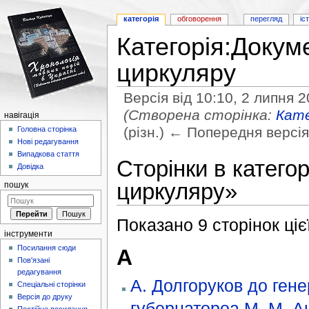
категорія
обговорення
перегляд
іс
Категорія:Докум
циркуляру
Версія від 10:10, 2 липня 
(Створена сторінка:
Кате
навігація
(різн.) ← Попередня версія 
Головна сторінка
Нові редагування
Перейти до:
навігація
,
пошук
Випадкова стаття
Сторінки в катего
Довідка
циркуляру»
пошук
Показано 9 сторінок цієї 
інструменти
Посилання сюди
А
Пов'язані
редагування
А. Долгоруков до гене
Спеціальні сторінки
Версія до друку
губернатороа М. М. А