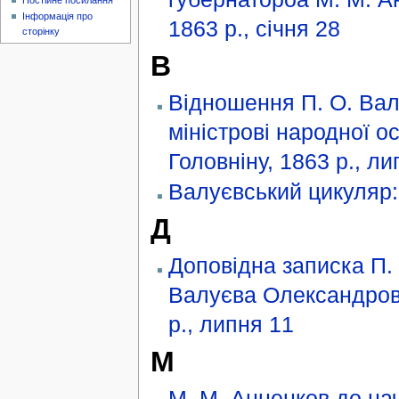
Постійне посилання
Інформація про
1863 р., січня 28
сторінку
В
Відношення П. О. Ва
міністрові народної ос
Головніну, 1863 р., ли
Валуєвський цикуляр:
Д
Доповідна записка П.
Валуєва Олександрові
р., липня 11
М
М. М. Анненков до на