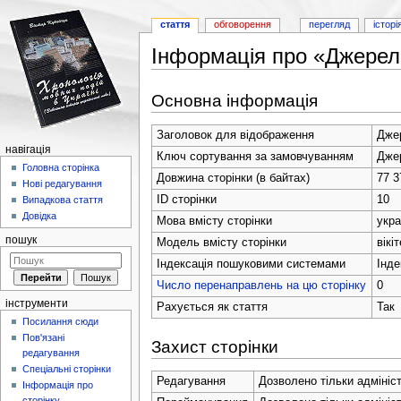
стаття
обговорення
перегляд
історі
Інформація про «Джерел
Перейти до:
навігація
,
пошук
Основна інформація
Заголовок для відображення
Дже
навігація
Ключ сортування за замовчуванням
Дже
Головна сторінка
Довжина сторінки (в байтах)
77 3
Нові редагування
ID сторінки
10
Випадкова стаття
Довідка
Мова вмісту сторінки
укра
пошук
Модель вмісту сторінки
вікі
Індексація пошуковими системами
Інде
Число перенаправлень на цю сторінку
0
інструменти
Рахується як стаття
Так
Посилання сюди
Пов'язані
Захист сторінки
редагування
Спеціальні сторінки
Редагування
Дозволено тільки адмініс
Інформація про
сторінку