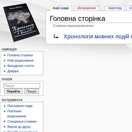
main page
обговорення
перегляд
і
Головна сторінка
Сторінка-перенаправлення
Перейти до:
навігація
,
пошук
Перенаправити на:
Хронологія мовних подій в
навігація
Головна сторінка
Нові редагування
Випадкова стаття
Довідка
пошук
інструменти
Посилання сюди
Пов'язані
редагування
Спеціальні сторінки
Версія до друку