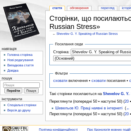
стаття
обговорення
перегляд
історі
Сторінки, що посилаються
Russian Stress»
←
Shevelov G. Y. Speaking of Russian Stress
Перейти до:
навігація
,
пошук
Посилання сюди
навігація
Сторінка:
Головна сторінка
Нові редагування
Випадкова стаття
Довідка
Фільтри
пошук
сховати
включення •
сховати
посилання •
Такі сторінки посилаються на
Shevelov G. Y.
інструменти
Переглянути (попередні 50 • наступні 50) (
20
Спеціальні сторінки
Шевельов Ю. Праці наявні в інтернеті
‎
(
← 
Версія до друку
Переглянути (попередні 50 • наступні 50) (
20
Політика конфіденційності
Про Хронологія мовних подій в